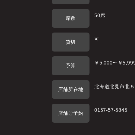
50席
席数
可
貸切
￥5,000〜￥5,99
予算
北海道北見市北５
店舗所在地
0157-57-5845
店舗ご予約