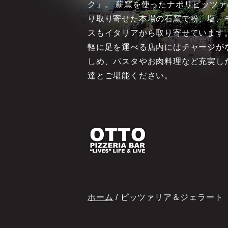
ク」。 薪窯を使ったナポリピッツ
り取り寄せた本場の石窯で粉、塩、
スもイタリアから取り寄せています。
軽に足を運べる店内にはチャージが
しめ、パスタやお肉料理など充実し
達とご堪能ください。
ホーム
/
ピッツァリア＆ジェラート 