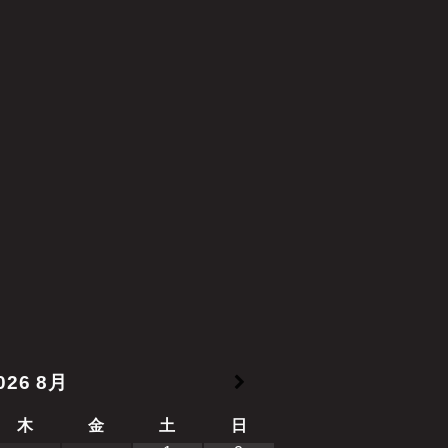
026
8月
木
金
土
日