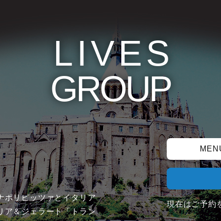
LIVE
S
GROUP
MEN
ナポリピッツァとイタリア
現在はご予約
リア＆ジェラート「トラン