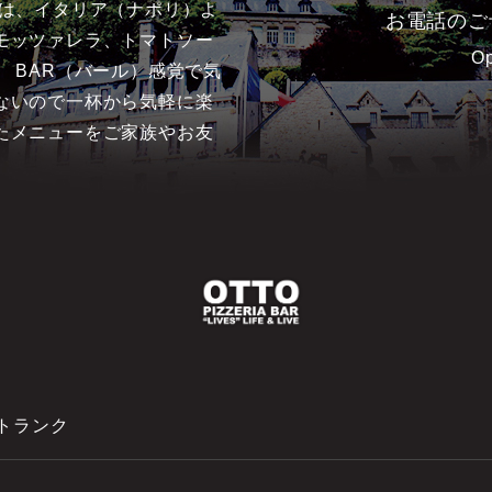
ァは、イタリア（ナポリ）よ
お電話のご
モッツァレラ、トマトソー
O
 BAR（バール）感覚で気
ないので一杯から気軽に楽
たメニューをご家族やお友
トランク